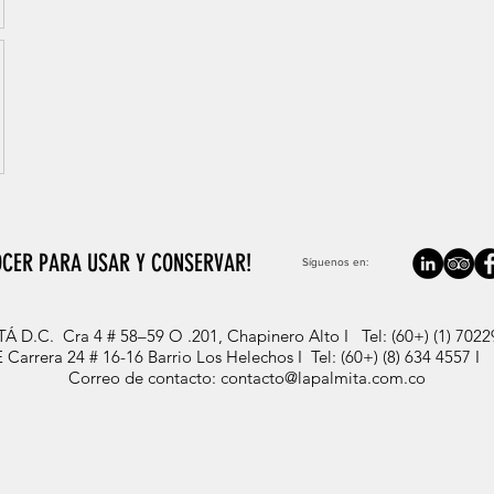
CER PARA USAR Y CONSERVAR!
Síguenos en:
.C. Cra 4 # 58–59 O .201, Chapinero Alto I Tel: (60+) (1) 7022
rrera 24 # 16-16 Barrio Los Helechos I Tel: (60+) (8) 634 4557 I
Correo de contacto:
contacto@lapalmita.com.co