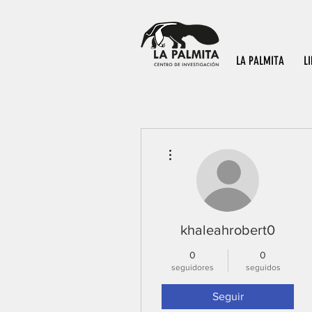
LA PALMITA
L
Más acciones
khaleahrobert0
0
0
seguidores
seguidos
Seguir