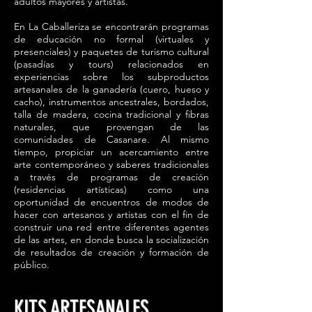
adultos mayores y artistas.
En La Caballeriza se encontrarán programas
de educación no formal (virtuales y
presenciales) y paquetes de turismo cultural
(pasadías y tours) relacionados en
experiencias sobre los subproductos
artesanales de la ganadería (cuero, hueso y
cacho), instrumentos ancestrales, bordados,
talla de madera, cocina tradicional y fibras
naturales, que provengan de las
comunidades de Casanare. Al mismo
tiempo, propiciar un acercamiento entre
arte contemporáneo y saberes tradicionales
a través de programas de creación
(residencias artísticas) como una
oportunidad de encuentros de modos de
hacer con artesanos y artistas con el fin de
construir una red entre diferentes agentes
de las artes, en donde busca la socialización
de resultados de creación y formación de
público.
KITS ARTESANALES