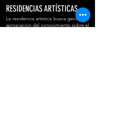
RESIDENCIAS ARTÍSTICAS
La residencia artística busca generar la
apropiación del conocimiento sobre el
uso tradicional que se hace del cuero
en los Llanos Orientales, propiciando
el intercambio de saberes y diferentes
modos de hacer entre visitantes,
artistas, jóvenes y comunidad local,
con la elaboración de 5 piezas
autóctonas de la región (aprenderán el
proceso adecuado para curtir
artesanalmente el cuero y a elaborar el
bolso botano, el mandador, la jáquima,
la rienda y la campechana) durante 8
días en la Reserva Natural La Palmita
ubicada en el municipio de Trinidad –
Casanare.
Así mismo, la residencia busca ser