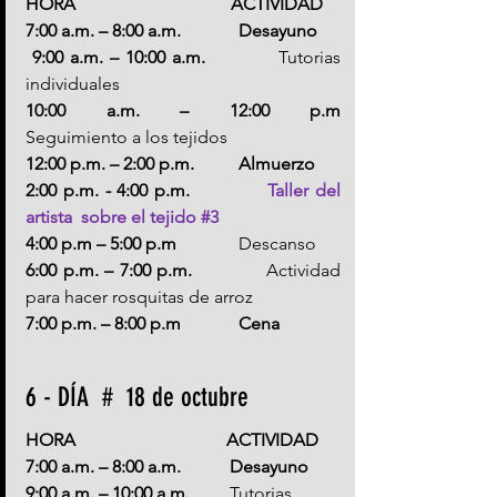
HORA                                   ACTIVIDAD
7:00 a.m. – 8:00 a.m.             Desayuno
 9:00 a.m. – 10:00 a.m.           
Tutorias 
individuales
10:00 a.m. – 12:00 p.m          
Seguimiento a los tejidos
12:00 p.m. – 2:00 p.m.          Almuerzo
2:00 p.m. - 4:00 p.m.            
Taller del 
artista  sobre el tejido 
#3
4:00 p.m – 5:00 p.m              
Descanso
6:00 p.m. – 7:00 p.m.            
Actividad 
para hacer rosquitas de arroz
7:00 p.m. – 8:00 p.m             Cena
6 - DÍA  #  18 de octubre 
HORA                                  ACTIVIDAD
7:00 a.m. – 8:00 a.m.           Desayuno
9:00 a.m. – 10:00 a.m.         
Tutorias 