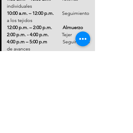
individuales
10:00 a.m. – 12:00 p.m.       
Seguimiento 
a los tejidos
12:00 p.m. – 2:00 p.m.         Almuerzo
2:00 p.m. - 4:00 p.m.           
Tejer
4:00 p.m – 5:00 p.m             
Seguimiento 
de avances
6:00 p.m. – 7:00 p.m.           
Descanso
7:00 p.m. – 8:00 p.m            Cena
7- DÍA  #  19 de octubre
HORA                                 ACTIVIDAD
5:30 am – 7:00 am               
Sendero del 
Mono Araguato
7:00 a.m. – 8:00 a.m.           Desayuno
9:00 a.m. – 10:00 a.m.         
Descanso
10:00 a.m. – 12:00 p.m        
Asesorías 