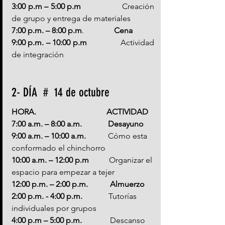
3:00 p.m – 5:00 p.m 
                 Creación 
de grupo y entrega de materiales
7:00 p.m. – 8:00 p.m
.               
Cena
9:00 p.m. – 10:00 p.m 
              Actividad 
de integración
2- DÍA  #  14 de octubre 
HORA.                                   ACTIVIDAD
7:00 a.m. – 8:00 a.m.             Desayuno
9:00 a.m. – 10:00 a.m.           
Cómo esta 
conformado el chinchorro 
10:00 a.m. – 12:00 p.m          
Organizar el 
espacio para empezar a tejer
12:00 p.m. – 2:00 p.m.           Almuerzo
2:00 p.m. - 4:00 p.m.             
Tutorías 
individuales por grupos
4:00 p.m – 5:00 p.m.            
  Descanso