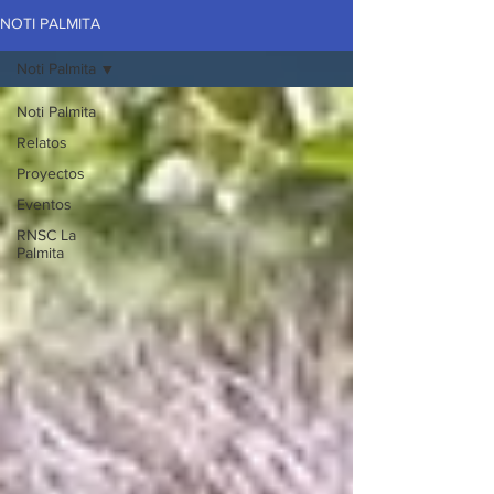
NOTI PALMITA
Noti Palmita
Noti Palmita
Relatos
Proyectos
Eventos
RNSC La
Palmita