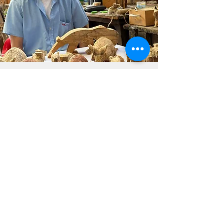
RESIDENCIA
ARTÍSTICA
en la Reserva Natural La Palmita están
abiertas durante todo el año
Las residencias artísticas del programa
La Caballeriza se realizan una vez al
año. ¡Te invitamos a estar atento a
nuestra página web y redes sociales
para conocer las próximas